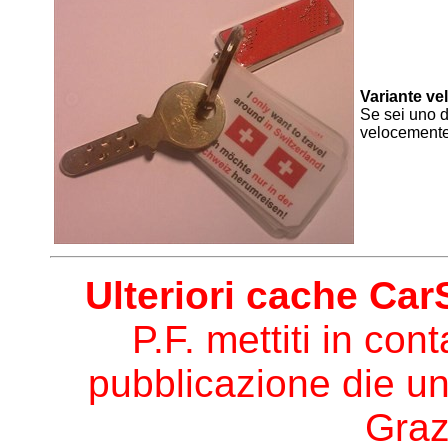
Variante ve
Se sei uno d
velocemente 
Ulteriori cache Ca
P.F. mettiti in co
pubblicazione die u
Graz